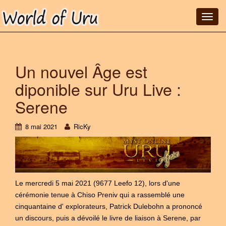
T
o
g
g
Un nouvel Âge est
l
e
diponible sur Uru Live :
n
a
Serene
v
i
8 mai 2021
RicKy
g
a
t
i
o
Le mercredi 5 mai 2021 (9677 Leefo 12), lors d'une
n
cérémonie tenue à Chiso Preniv qui a rassemblé une
cinquantaine d' explorateurs, Patrick Dulebohn a prononcé
un discours, puis a dévoilé le livre de liaison à Serene, par