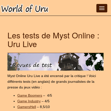
T
o
g
g
Les tests de Myst Online :
l
e
Uru Live
n
a
v
i
g
a
Myst Online Uru Live a été encensé par la critique ! Voici
t
différents tests (en anglais) de grands journalistes de la
i
presse du jeux vidéo :
o
n
Game Boomers
– 4/5
Game Industry
– 4/5
GamersHell
– 8,5/10