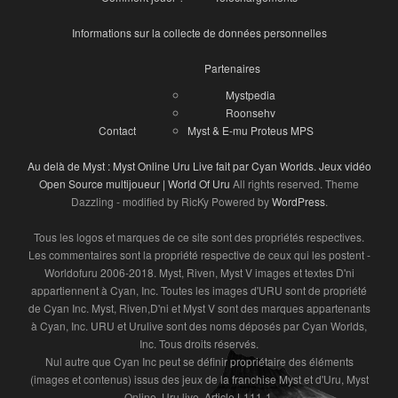
Informations sur la collecte de données personnelles
Partenaires
Mystpedia
Roonsehv
Contact
Myst & E-mu Proteus MPS
Au delà de Myst : Myst Online Uru Live fait par Cyan Worlds. Jeux vidéo
Open Source multijoueur | World Of Uru
All rights reserved. Theme
Dazzling - modified by RicKy Powered by
WordPress
.
Tous les logos et marques de ce site sont des propriétés respectives.
Les commentaires sont la propriété respective de ceux qui les postent -
Worldofuru 2006-2018. Myst, Riven, Myst V images et textes D'ni
appartiennent à Cyan, Inc. Toutes les images d'URU sont de propriété
de Cyan Inc. Myst, Riven,D'ni et Myst V sont des marques appartenants
à Cyan, Inc. URU et Urulive sont des noms déposés par Cyan Worlds,
Inc. Tous droits réservés.
Nul autre que Cyan Inc peut se définir propriétaire des éléments
(images et contenus) issus des jeux de la franchise Myst et d'Uru, Myst
Online, Uru live, Article L111-1.