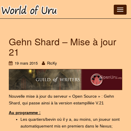
T
o
g
g
Gehn Shard – Mise à jour
l
e
21
n
a
19 mars 2015
RicKy
v
i
g
a
t
Nouvelle mise à jour du serveur « Open Source » : Gehn
i
Shard, qui passe ainsi à la version estampillée V.21
o
n
Au programme :
Les quartiers/bevin où il y a, au moins, un joueur sont
automatiquement mis en premiers dans le Nexus;