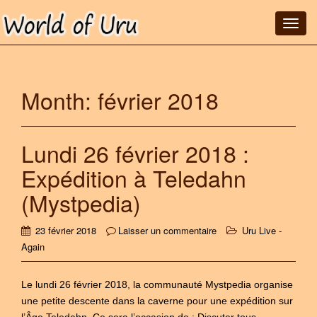
T
o
g
g
Month:
février 2018
l
e
n
a
Lundi 26 février 2018 :
v
Expédition à Teledahn
i
g
(Mystpedia)
a
t
23 février 2018
Laisser un commentaire
Uru Live -
i
Again
o
n
Le lundi 26 février 2018, la communauté Mystpedia organise
une petite descente dans la caverne pour une expédition sur
l’Âge Teledahn. Ce sera l’occasion de : Discuter tous