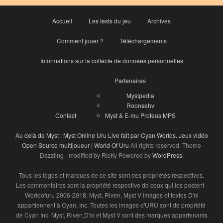
Accueil
Les tests du jeu
Archives
Comment jouer ?
Téléchargements
Informations sur la collecte de données personnelles
Partenaires
Mystpedia
Roonsehv
Contact
Myst & E-mu Proteus MPS
Au delà de Myst : Myst Online Uru Live fait par Cyan Worlds. Jeux vidéo
Open Source multijoueur | World Of Uru
All rights reserved. Theme
Dazzling - modified by RicKy Powered by
WordPress
.
Tous les logos et marques de ce site sont des propriétés respectives.
Les commentaires sont la propriété respective de ceux qui les postent -
Worldofuru 2006-2018. Myst, Riven, Myst V images et textes D'ni
appartiennent à Cyan, Inc. Toutes les images d'URU sont de propriété
de Cyan Inc. Myst, Riven,D'ni et Myst V sont des marques appartenants